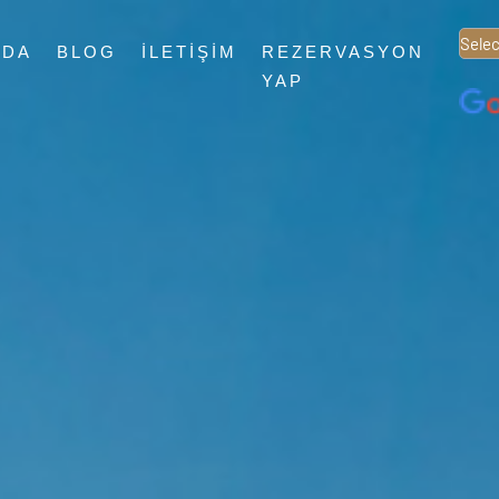
ZDA
BLOG
İLETIŞIM
REZERVASYON
Powe
YAP